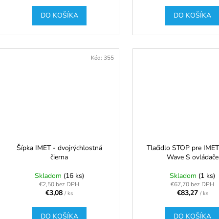
DO KOŠÍKA
DO KOŠÍKA
Kód:
355
Šípka IMET - dvojrýchlostná
Tlačidlo STOP pre IME
čierna
Wave S ovládače
Skladom
(16 ks)
Skladom
(1 ks)
€2,50 bez DPH
€67,70 bez DPH
€3,08
€83,27
/ ks
/ ks
DO KOŠÍKA
DO KOŠÍKA