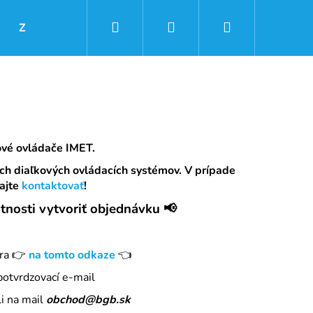
Hľadať
Prihlásenie
Nákupný
Značky
košík
ové ovládače IMET.
ch diaľkových ovládacích systémov. V prípade
ajte
kontaktovať
!
tnosti vytvoriť objednávku 📢
era 👉
na tomto odkaze
👈
Nasledujúce
potvrdzovací e-mail
li na mail
obchod@bgb.sk