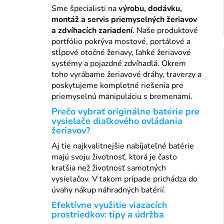
Sme špecialisti na
výrobu, dodávku,
montáž a servis priemyselných žeriavov
a zdvíhacích zariadení
. Naše produktové
portfólio pokrýva mostové, portálové a
stĺpové otočné žeriavy, ľahké žeriavové
systémy a pojazdné zdvíhadlá. Okrem
toho vyrábame žeriavové dráhy, traverzy a
poskytujeme kompletné riešenia pre
priemyselnú manipuláciu s bremenami.
Prečo vybrať originálne batérie pre
vysielače diaľkového ovládania
žeriavov?
Aj tie najkvalitnejšie nabíjateľné batérie
majú svoju životnosť, ktorá je často
kratšia než životnosť samotných
vysielačov. V takom prípade prichádza do
úvahy nákup náhradných batérií.
Efektívne využitie viazacích
prostriedkov: tipy a údržba