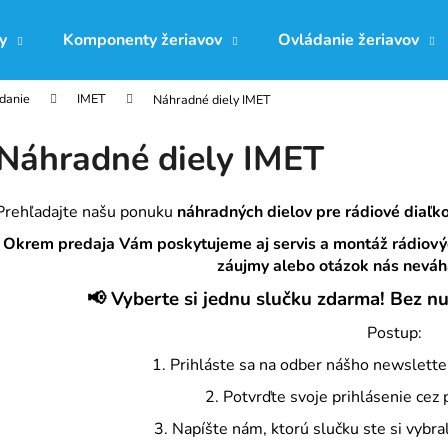
y
Komponenty žeriavov
Ovládanie žeriavov
ádanie
IMET
Náhradné diely IMET
Čo potrebujete nájsť?
Náhradné diely IMET
HĽADAŤ
Prehľadajte našu ponuku
náhradných dielov pre rádiové diaľk
Okrem predaja Vám poskytujeme aj servis a montáž rádiový
záujmy alebo otázok nás neváh
Odporúčame
📢 Vyberte si jednu slučku zdarma! Bez nu
Postup:
1. Prihláste sa na odber nášho newslett
2. Potvrďte svoje prihlásenie cez 
3. Napíšte nám, ktorú slučku ste si vybra