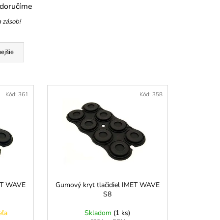
UPÍNACÍ PÁS 35MM
 doručíme
 zásob!
ejšie
Kód:
361
Kód:
358
MET WAVE
Gumový kryt tlačidiel IMET WAVE
S8
eľa
Skladom
(1 ks)