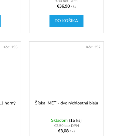
€30 bez DPH
€36,90
/ ks
DO KOŠÍKA
Kód:
193
Kód:
352
1 horný
Šípka IMET - dvojrýchlostná biela
Skladom
(16 ks)
€2,50 bez DPH
€3,08
/ ks