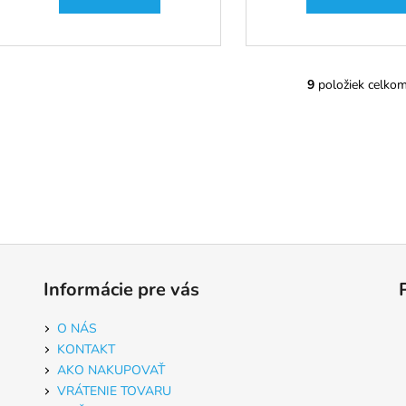
9
položiek celko
O
v
l
á
d
a
c
i
e
p
Informácie pre vás
r
v
k
O NÁS
y
KONTAKT
v
AKO NAKUPOVAŤ
ý
VRÁTENIE TOVARU