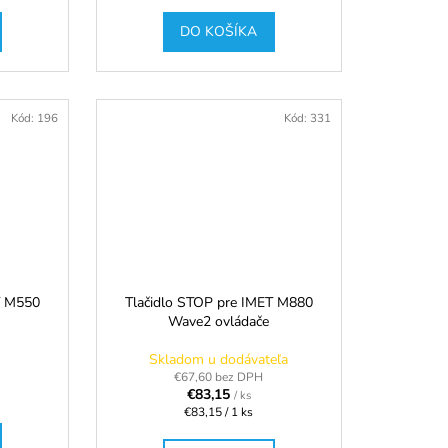
DO KOŠÍKA
Kód:
196
Kód:
331
T M550
Tlačidlo STOP pre IMET M880
Wave2 ovládače
Skladom u dodávateľa
€67,60 bez DPH
€83,15
/ ks
Jednotková
€83,15 / 1 ks
cena: