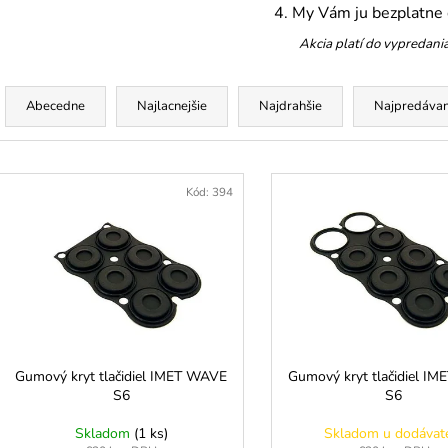
ZDVÍHACÍ POPRUH 1000 KG
JEDNODIELNY 
4. My Vám ju bezplatne
2000 KG
€3,94
Akcia platí do vypredania
€6,27
R
a
Abecedne
Najlacnejšie
Najdrahšie
Najpredávan
d
e
V
n
ý
Kód:
394
p
e
p
s
r
p
o
r
d
o
u
d
Gumový kryt tlačidiel IMET WAVE
Gumový kryt tlačidiel I
k
S6
S6
u
t
k
Skladom
(1 ks)
Skladom u dodávat
o