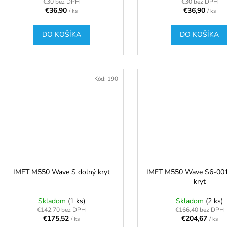
t
€30 bez DPH
€30 bez DPH
v
€36,90
€36,90
/ ks
/ ks
o
v
DO KOŠÍKA
DO KOŠÍKA
Kód:
190
IMET M550 Wave S dolný kryt
IMET M550 Wave S6-001
kryt
Skladom
(1 ks)
Skladom
(2 ks)
€142,70 bez DPH
€166,40 bez DPH
€175,52
€204,67
/ ks
/ ks