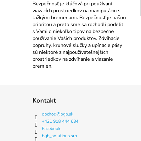
Bezpečnosť je kľúčová pri používaní
viazacích prostriedkov na manipuláciu s
ťažkými bremenami
.
Bezpečnosť je našou
prioritou a preto sme sa rozhodli podeliť
s Vami o niekoľko tipov na bezpečné
používanie Vašich produktov. Zdvíhacie
popruhy, kruhové slučky a upínacie pásy
sú niektoré z najpoužívateľnejších
prostriedkov na zdvíhanie a viazanie
bremien.
Z
á
Kontakt
p
ä
obchod
@
bgb.sk
t
+421 918 444 634
i
Facebook
e
bgb_solutions.sro