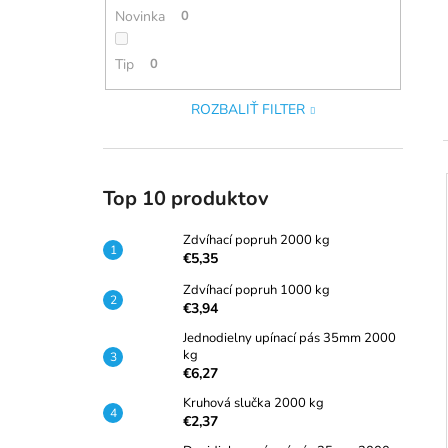
ZDVÍHACÍ POPRUH 2000 KG
Novinka
0
€5,35
Pôvodne:
€5,54
Tip
0
ROZBALIŤ FILTER
Top 10 produktov
i
Zdvíhací popruh 2000 kg
i
€5,35
Zdvíhací popruh 1000 kg
€3,94
Jednodielny upínací pás 35mm 2000
kg
€6,27
Kruhová slučka 2000 kg
€2,37