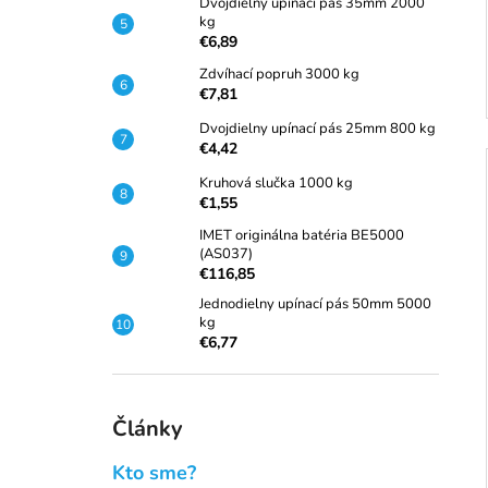
Dvojdielny upínací pás 35mm 2000
kg
€6,89
Zdvíhací popruh 3000 kg
€7,81
Dvojdielny upínací pás 25mm 800 kg
€4,42
Kruhová slučka 1000 kg
€1,55
IMET originálna batéria BE5000
(AS037)
€116,85
Jednodielny upínací pás 50mm 5000
kg
€6,77
Články
Kto sme?