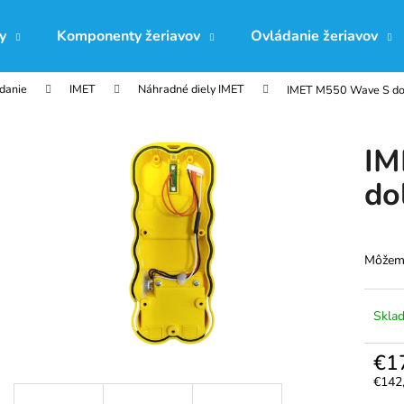
y
Komponenty žeriavov
Ovládanie žeriavov
ádanie
IMET
Náhradné diely IMET
IMET M550 Wave S dol
Čo potrebujete nájsť?
IM
HĽADAŤ
do
Odporúčame
Môžeme
Skla
€1
€142
Jedno