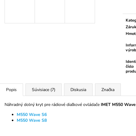
ZDVÍHACÍ POPRUH 1000 KG
JEDNODIELNY 
cena:
2000 KG
€3,94
€6,27
Kateg
Záru
Hmot
Infor
výrob
Ident
číslo
prod
Popis
Súvisiace (7)
Diskusia
Značka
Náhradný dolný kryt pre rádiové diaľkové ovládače
IMET M550 Wave 
M550 Wave S6
M550 Wave S8