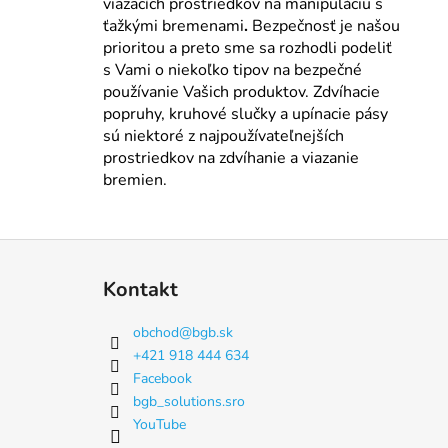
viazacích prostriedkov na manipuláciu s
ťažkými bremenami
.
Bezpečnosť je našou
prioritou a preto sme sa rozhodli podeliť
s Vami o niekoľko tipov na bezpečné
používanie Vašich produktov. Zdvíhacie
popruhy, kruhové slučky a upínacie pásy
sú niektoré z najpoužívateľnejších
prostriedkov na zdvíhanie a viazanie
bremien.
Z
á
Kontakt
p
ä
obchod
@
bgb.sk
t
+421 918 444 634
i
Facebook
e
bgb_solutions.sro
YouTube