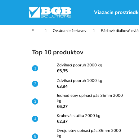
K
Prejsť
na
o
Viazacie prostriedk
obsah
Späť
Späť
š
do
do
í
Domov
Ovládanie žeriavov
Rádiové diaľkové ovl
obchodu
obchodu
k
B
o
Top 10 produktov
č
n
Zdvíhací popruh 2000 kg
ý
€5,35
p
Zdvíhací popruh 1000 kg
€3,94
a
n
Jednodielny upínací pás 35mm 2000
kg
e
€6,27
l
Kruhová slučka 2000 kg
€2,37
Dvojdielny upínací pás 35mm 2000
kg