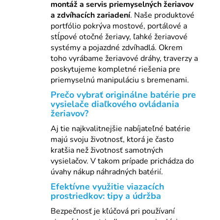
montáž a servis priemyselných žeriavov
a zdvíhacích zariadení
. Naše produktové
portfólio pokrýva mostové, portálové a
stĺpové otočné žeriavy, ľahké žeriavové
systémy a pojazdné zdvíhadlá. Okrem
toho vyrábame žeriavové dráhy, traverzy a
poskytujeme kompletné riešenia pre
priemyselnú manipuláciu s bremenami.
Prečo vybrať originálne batérie pre
vysielače diaľkového ovládania
žeriavov?
Aj tie najkvalitnejšie nabíjateľné batérie
majú svoju životnosť, ktorá je často
kratšia než životnosť samotných
vysielačov. V takom prípade prichádza do
úvahy nákup náhradných batérií.
Efektívne využitie viazacích
prostriedkov: tipy a údržba
Bezpečnosť je kľúčová pri používaní