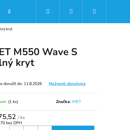
Hľadať
Prihlásenie
Nákupný
Značky
ný kryt
košík
ET M550 Wave S
lný kryt
 doručiť do:
11.8.2026
Možnosti doručenia
dom
(1 ks)
Značka:
IMET
Nasledujúce
75,52
/ ks
,70 bez DPH
tková