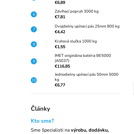
ZDVÍHACÍ POPRUH 2000 KG
€6,89
€5,35
Zdvíhací popruh 3000 kg
Pôvodne:
€5,54
€7,81
Dvojdielny upínací pás 25mm 800 kg
€4,42
Kruhová slučka 1000 kg
€1,55
IMET originálna batéria BE5000
(AS037)
€116,85
Jednodielny upínací pás 50mm 5000
kg
€6,77
Články
Kto sme?
Sme špecialisti na
výrobu, dodávku,