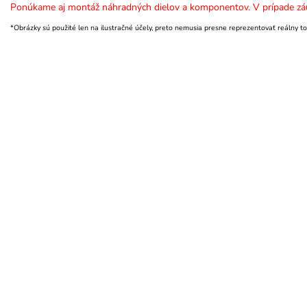
Ponúkame aj montáž náhradných dielov a komponentov. V prípade záu
*Obrázky sú použité len na ilustračné účely, preto nemusia presne reprezentovať reálny to