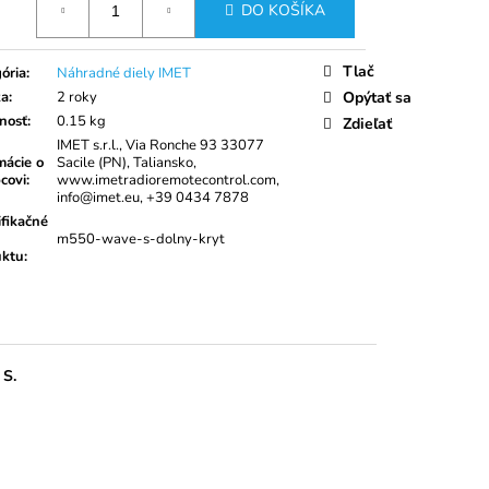
UPÍNACÍ PÁS 35MM
DO KOŠÍKA
Tlač
ória
:
Náhradné diely IMET
ka
:
2 roky
Opýtať sa
nosť
:
0.15 kg
Zdieľať
IMET s.r.l., Via Ronche 93 33077
mácie o
Sacile (PN), Taliansko,
covi
:
www.imetradioremotecontrol.com,
info@imet.eu, +39 0434 7878
ifikačné
m550-wave-s-dolny-kryt
uktu
:
S.