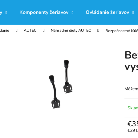
y
Komponenty žeriavov
Ovládanie žeriavov
ádanie
AUTEC
Náhradné diely AUTEC
Bezpečnostné kľúč
Čo potrebujete nájsť?
Be
HĽADAŤ
vy
Odporúčame
Môžeme
Skla
€3
€29 
Jedno