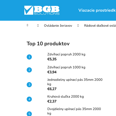
K
Prejsť
na
o
Viazacie prostriedk
obsah
Späť
Späť
š
do
do
í
Domov
Ovládanie žeriavov
Rádiové diaľkové ovl
obchodu
obchodu
k
B
o
Top 10 produktov
č
n
Zdvíhací popruh 2000 kg
ý
€5,35
p
Zdvíhací popruh 1000 kg
€3,94
a
n
Jednodielny upínací pás 35mm 2000
kg
e
€6,27
l
Kruhová slučka 2000 kg
€2,37
Dvojdielny upínací pás 35mm 2000
kg