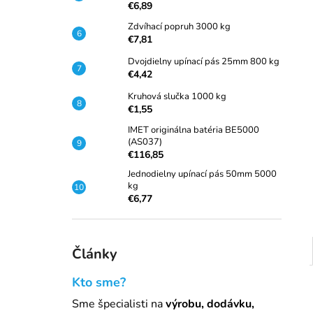
ZDVÍHACÍ POPRUH 2000 KG
€6,89
€5,35
Zdvíhací popruh 3000 kg
Pôvodne:
€5,54
€7,81
Dvojdielny upínací pás 25mm 800 kg
€4,42
Kruhová slučka 1000 kg
€1,55
IMET originálna batéria BE5000
(AS037)
€116,85
Jednodielny upínací pás 50mm 5000
kg
€6,77
Články
Kto sme?
Sme špecialisti na
výrobu, dodávku,