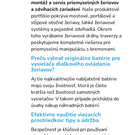
montáž a servis priemyselných žeriavov
a zdvíhacích zariadení
. Naše produktové
portfólio pokrýva mostové, portálové a
stĺpové otočné žeriavy, ľahké žeriavové
systémy a pojazdné zdvíhadlá. Okrem
toho vyrábame žeriavové dráhy, traverzy a
poskytujeme kompletné riešenia pre
priemyselnú manipuláciu s bremenami.
Prečo vybrať originálne batérie pre
vysielače diaľkového ovládania
žeriavov?
Aj tie najkvalitnejšie nabíjateľné batérie
majú svoju životnosť, ktorá je často
kratšia než životnosť samotných
vysielačov. V takom prípade prichádza do
úvahy nákup náhradných batérií.
Efektívne využitie viazacích
prostriedkov: tipy a údržba
Bezpečnosť je kľúčová pri používaní