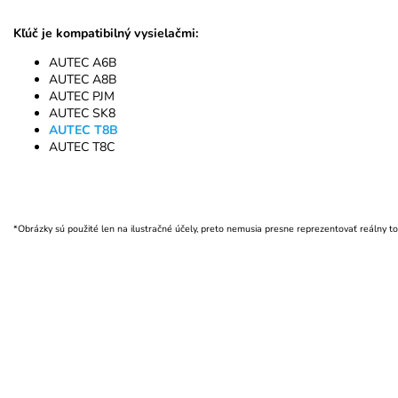
Kľúč je kompatibilný vysielačmi:
AUTEC A6B
AUTEC A8B
AUTEC PJM
AUTEC SK8
AUTEC T8B
AUTEC T8C
*Obrázky sú použité len na ilustračné účely, preto nemusia presne reprezentovať reálny to