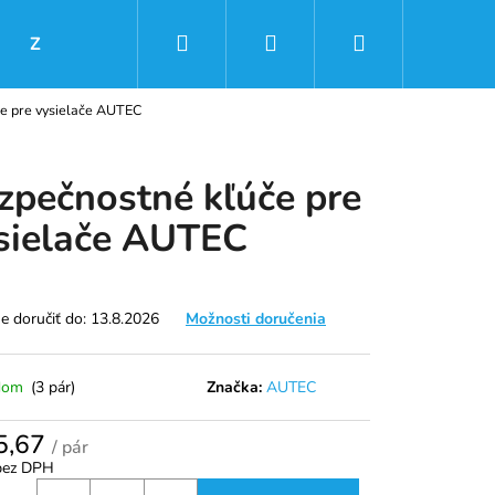
Hľadať
Prihlásenie
Nákupný
Značky
e pre vysielače AUTEC
košík
zpečnostné kľúče pre
sielače AUTEC
 doručiť do:
13.8.2026
Možnosti doručenia
dom
(3 pár)
Značka:
AUTEC
Nasledujúce
5,67
/ pár
bez DPH
tková