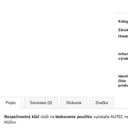
ZDVÍHACÍ POPRUH 1000 KG
JEDNODIELNY 
cena:
2000 KG
€3,94
€6,27
Kateg
Záru
Hmot
Infor
výrob
Ident
číslo
prod
Popis
Súvisiace (2)
Diskusia
Značka
Bezpečnostný kľúč
slúži na
blokovanie použitia
vysielača AUTEC ne
kľúčov.