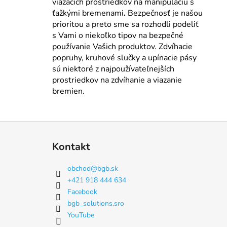
viazacích prostriedkov na manipuláciu s
ťažkými bremenami
.
Bezpečnosť je našou
prioritou a preto sme sa rozhodli podeliť
s Vami o niekoľko tipov na bezpečné
používanie Vašich produktov. Zdvíhacie
popruhy, kruhové slučky a upínacie pásy
sú niektoré z najpoužívateľnejších
prostriedkov na zdvíhanie a viazanie
bremien.
Z
á
Kontakt
p
ä
obchod
@
bgb.sk
t
+421 918 444 634
i
Facebook
e
bgb_solutions.sro
YouTube