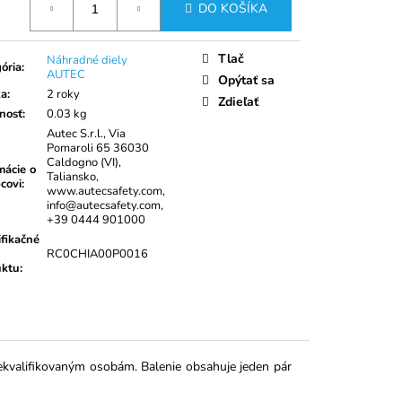
UPÍNACÍ PÁS 35MM
DO KOŠÍKA
Tlač
Náhradné diely
ória
:
AUTEC
Opýtať sa
ka
:
2 roky
Zdieľať
nosť
:
0.03 kg
Autec S.r.l., Via
Pomaroli 65 36030
Caldogno (VI),
mácie o
Taliansko,
covi
:
www.autecsafety.com,
info@autecsafety.com,
+39 0444 901000
ifikačné
RC0CHIA00P0016
uktu
:
kvalifikovaným osobám. Balenie obsahuje jeden pár