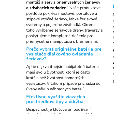
montáž a servis priemyselných žeriavov
a zdvíhacích zariadení
. Naše produktové
portfólio pokrýva mostové, portálové a
stĺpové otočné žeriavy, ľahké žeriavové
systémy a pojazdné zdvíhadlá. Okrem
toho vyrábame žeriavové dráhy, traverzy a
poskytujeme kompletné riešenia pre
priemyselnú manipuláciu s bremenami.
Prečo vybrať originálne batérie pre
vysielače diaľkového ovládania
žeriavov?
Aj tie najkvalitnejšie nabíjateľné batérie
majú svoju životnosť, ktorá je často
kratšia než životnosť samotných
vysielačov. V takom prípade prichádza do
úvahy nákup náhradných batérií.
Efektívne využitie viazacích
prostriedkov: tipy a údržba
Bezpečnosť je kľúčová pri používaní