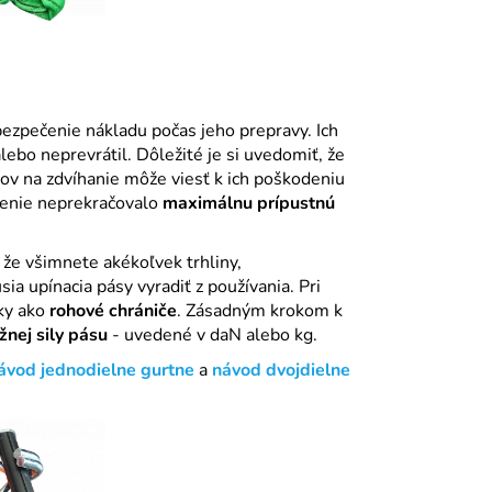
ezpečenie nákladu počas jeho prepravy. Ich
lebo neprevrátil. Dôležité je si uvedomiť, že
sov na zdvíhanie môže viesť k ich poškodeniu
aženie neprekračovalo
maximálnu prípustnú
 že všimnete akékoľvek trhliny,
a upínacia pásy vyradiť z používania. Pri
vky ako
rohové chrániče
. Zásadným krokom k
žnej sily pásu
- uvedené v daN alebo kg.
ávod jednodielne gurtne
a
návod dvojdielne