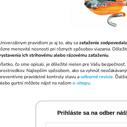
Univerzálnym pravidlom je aj to, aby sa
zaťaženie zodpovedalo
rôzne menovité nosnosti pri rôznych spôsobov viazania
. Dôleži
vystavenia ich strihovému alebo rázovému zaťaženiu
.
Všetko, čo sme opísali, je dôležité nielen pre Vašu bezpečnosť, 
prostriedkov. Najlepším spôsobom, ako sa vyhnúť neočakávaný
preventívne pravidelné kontroly stavu a
odborné revízie
. Ďalši
alebo gurtní môžete nájsť na našom
e-shopu
.