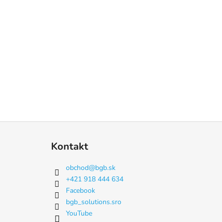
Z
á
Kontakt
p
ä
obchod
@
bgb.sk
t
+421 918 444 634
i
Facebook
e
bgb_solutions.sro
YouTube