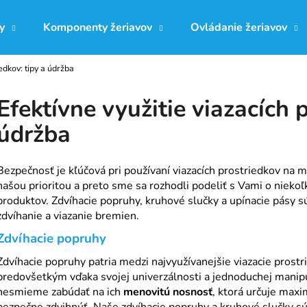
y
Komponenty žeriavov
Ovládanie žeriavov
iedkov: tipy a údržba
Čo potrebujete nájsť?
Efektívne využitie viazacích 
údržba
HĽADAŤ
Bezpečnosť je kľúčová pri používaní viazacích prostriedkov na
našou prioritou a preto sme sa rozhodli podeliť s Vami o nieko
Odporúčame
produktov. Zdvíhacie popruhy, kruhové slučky a upínacie pásy sú
zdvíhanie a viazanie bremien.
Zdvíhacie popruhy
Zdvíhacie popruhy patria medzi najvyužívanejšie viazacie prostr
predovšetkým vďaka svojej univerzálnosti a jednoduchej manipu
nesmieme zabúdať na ich
menovitú nosnosť
, ktorá určuje max
bezpečne zdvihnúť. Naše zdvíhacie popruhy a kruhové slučky s