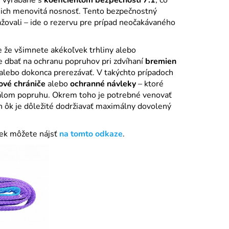
UPÍNACÍ PÁS 35MM
 ich menovitá nosnosť. Tento bezpečnostný
žovali – ide o rezervu pre prípad neočakávaného
e že všimnete akékoľvek trhliny alebo
je dbať na ochranu popruhov pri zdvíhaní
bremien
alebo dokonca prerezávať. V takýchto prípadoch
ové chrániče
alebo
ochranné návleky
– ktoré
iálom popruhu.
Okrem toho je potrebné venovať
h ôk je dôležité dodržiavať maximálny dovolený
iek môžete nájsť
na tomto odkaze
.