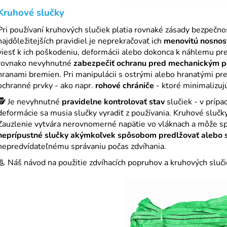
Kruhové slučky
Pri používaní kruhových slučiek platia rovnaké zásady bezpečno
najdôležitejších pravidiel je neprekračovať ich
menovitú nosnos
viesť k ich poškodeniu, deformácii alebo dokonca k náhlemu pr
rovnako nevyhnutné
zabezpečiť ochranu pred mechanickým 
hranami bremien. Pri manipulácii s ostrými alebo hranatými pr
ochranné prvky - ako napr.
rohové chrániče
- ktoré minimalizujú
🕵️ Je nevyhnutné
pravidelne kontrolovať stav
slučiek - v prípa
deformácie sa musia slučky vyradiť z používania. Kruhové sluč
Zauzlenie vytvára nerovnomerné napätie vo vláknach a môže sp
neprípustné slučky
akýmkoľvek spôsobom predlžovať alebo 
nepredvídateľnému správaniu počas zdvíhania.
📃 Náš návod na použitie zdvíhacích popruhov a kruhových sluč