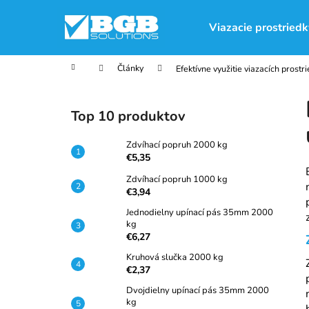
K
Prejsť
na
o
Viazacie prostriedk
obsah
Späť
Späť
š
do
do
í
Domov
Články
Efektívne využitie viazacích prostr
obchodu
obchodu
k
B
o
Top 10 produktov
č
n
Zdvíhací popruh 2000 kg
ý
€5,35
p
Zdvíhací popruh 1000 kg
€3,94
a
n
Jednodielny upínací pás 35mm 2000
kg
e
€6,27
l
Kruhová slučka 2000 kg
€2,37
Dvojdielny upínací pás 35mm 2000
kg