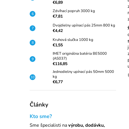
ZDVÍHACÍ POPRUH 2000 KG
€6,89
€5,35
Zdvíhací popruh 3000 kg
Pôvodne:
€5,54
€7,81
Dvojdielny upínací pás 25mm 800 kg
€4,42
Kruhová slučka 1000 kg
€1,55
IMET originálna batéria BE5000
(AS037)
€116,85
Jednodielny upínací pás 50mm 5000
kg
€6,77
Články
Kto sme?
Sme špecialisti na
výrobu, dodávku,