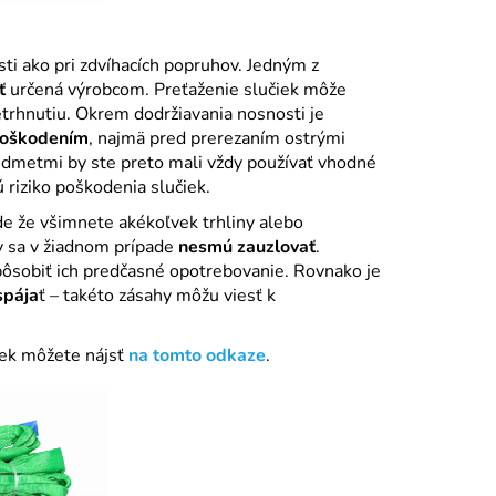
sti ako pri zdvíhacích popruhov. Jedným z
ť
určená výrobcom. Preťaženie slučiek môže
etrhnutiu.
Okrem dodržiavania nosnosti je
poškodením
, najmä pred prerezaním ostrými
edmetmi by ste preto mali vždy používať vhodné
 riziko poškodenia slučiek.
de že všimnete akékoľvek trhliny alebo
ky sa v žiadnom prípade
nesmú zauzlovať
.
ôsobiť ich predčasné opotrebovanie. Rovnako je
spája
ť – takéto zásahy môžu viesť k
iek môžete nájsť
na tomto odkaze
.