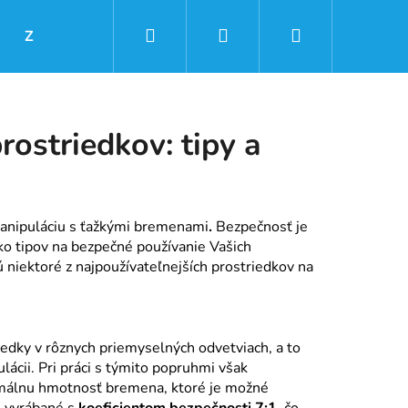
Hľadať
Prihlásenie
Nákupný
Značky
košík
prostriedkov: tipy a
 manipuláciu s ťažkými bremenami
.
Bezpečnosť je
ľko tipov na bezpečné používanie Vašich
 niektoré z najpoužívateľnejších prostriedkov na
iedky v rôznych priemyselných odvetviach, a to
Nasledujúce
lácii.
Pri práci s týmito popruhmi však
imálnu hmotnosť bremena, ktoré je možné
ú vyrábané s
koeficientom bezpečnosti 7:1
, čo