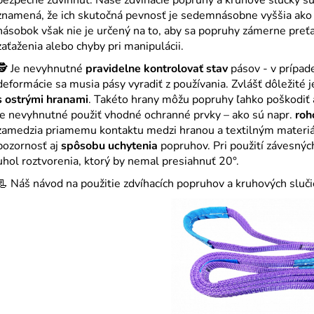
ZDVÍHACÍ POPRUH 1000 KG
JEDNODIELNY 
2000 KG
znamená, že ich skutočná pevnosť je sedemnásobne vyššia ako
€3,94
násobok však nie je určený na to, aby sa popruhy zámerne preťa
€6,27
zaťaženia alebo chyby pri manipulácii.
🕵️ Je nevyhnutné
pravidelne kontrolovať stav
pásov - v prípad
deformácie sa musia pásy vyradiť z používania. Zvlášť dôležité 
s ostrými hranami
. Takéto hrany môžu popruhy ľahko poškodiť 
je nevyhnutné použiť vhodné ochranné prvky – ako sú napr.
roh
zamedzia priamemu kontaktu medzi hranou a textilným mater
pozornosť aj
spôsobu uchytenia
popruhov. Pri použití závesnýc
uhol roztvorenia, ktorý by nemal presiahnuť 20°.
📃 Náš návod na použitie zdvíhacích popruhov a kruhových sluč