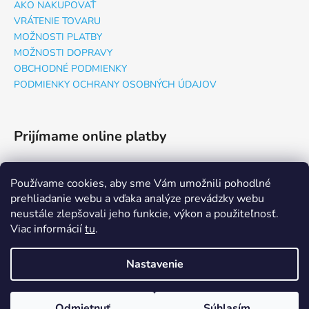
AKO NAKUPOVAŤ
VRÁTENIE TOVARU
MOŽNOSTI PLATBY
MOŽNOSTI DOPRAVY
OBCHODNÉ PODMIENKY
PODMIENKY OCHRANY OSOBNÝCH ÚDAJOV
Prijímame online platby
Používame cookies, aby sme Vám umožnili pohodlné
prehliadanie webu a vďaka analýze prevádzky webu
neustále zlepšovali jeho funkcie, výkon a použiteľnosť.
Web
LinkedIn
Newsletter
Viac informácií
tu
.
Nastavenie
Vytvoril Shoptet
Copyright 2026
BGB Solutions E-shop
. Všetky práva vyhradené.
👷 Ponúkame aj Montáž náhradných dielov, Servis a Revízie
Odmietnuť
Súhlasím
Upraviť nastavenie cookies