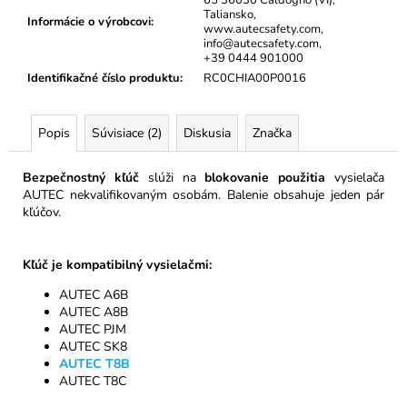
č
Taliansko,
a
Informácie o výrobcovi
:
www.autecsafety.com,
m
info@autecsafety.com,
+39 0444 901000
e
Identifikačné číslo produktu
:
RC0CHIA00P0016
KRUHOVÁ
SLUČKA
Popis
Súvisiace (2)
Diskusia
Značka
1000
KG
Bezpečnostný kľúč
slúži na
blokovanie použitia
vysielača
€1,55
AUTEC nekvalifikovaným osobám. Balenie obsahuje jeden pár
kľúčov.
Kľúč je kompatibilný vysielačmi:
AUTEC A6B
AUTEC A8B
AUTEC PJM
AUTEC SK8
AUTEC T8B
AUTEC T8C