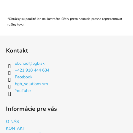
*Obrázky sú použité len na ilustračné účely, preto nemusia presne reprezentovať
reálny tovar.
Z
á
Kontakt
p
ä
obchod
@
bgb.sk
t
+421 918 444 634
i
Facebook
e
bgb_solutions.sro
YouTube
Informácie pre vás
O NÁS
KONTAKT