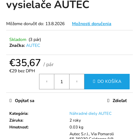
vysielače AUTEC
á
j
s
Môžeme doručiť do:
13.8.2026
Možnosti doručenia
ť
?
Skladom
(3 pár)
Značka:
AUTEC
€35,67
/ pár
€29 bez DPH
HĽADAŤ
Jednotková
DO KOŠÍKA
cena:
O
Opýtať sa
Zdieľať
d
p
Kategória
:
Náhradné diely AUTEC
o
Záruka
:
2 roky
r
Hmotnosť
:
0.03 kg
ú
Autec S.r.l., Via Pomaroli
65 36030 Caldogno (VI),