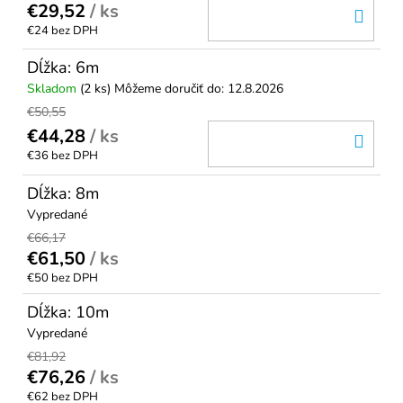
€29,52
/ ks
DO
€24 bez DPH
KOŠ
Dĺžka: 6m
Skladom
(2 ks)
Môžeme doručiť do:
12.8.2026
€50,55
€44,28
/ ks
DO
€36 bez DPH
KOŠ
Dĺžka: 8m
Vypredané
€66,17
€61,50
/ ks
€50 bez DPH
Dĺžka: 10m
Vypredané
€81,92
€76,26
/ ks
€62 bez DPH