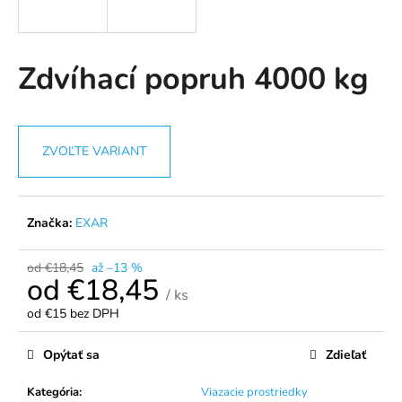
á
j
s
Zdvíhací popruh 4000 kg
ť
?
ZVOĽTE VARIANT
HĽADAŤ
Značka:
EXAR
od €18,45
až –13 %
od
€18,45
O
/ ks
d
od
€15
bez DPH
p
Jednotková
o
cena:
Opýtať sa
Zdieľať
r
ú
Kategória
:
Viazacie prostriedky