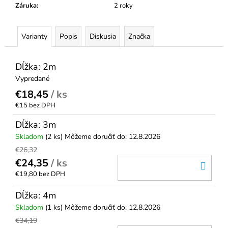
č
Záruka
:
2 roky
a
m
e
Varianty
Popis
Diskusia
Značka
DVOJDIELNY
Dĺžka: 2m
UPÍNACÍ
Vypredané
PÁS
35MM
€18,45
/ ks
2000
€15 bez DPH
KG
€6,89
Dĺžka: 3m
Skladom
(2 ks)
Môžeme doručiť do:
12.8.2026
€26,32
€24,35
/ ks
DO
€19,80 bez DPH
KOŠ
Dĺžka: 4m
Skladom
(1 ks)
Môžeme doručiť do:
12.8.2026
€34,19