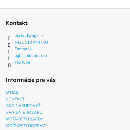
Z
á
Kontakt
p
ä
obchod
@
bgb.sk
t
+421 918 444 634
i
Facebook
e
bgb_solutions.sro
YouTube
Informácie pre vás
O NÁS
KONTAKT
AKO NAKUPOVAŤ
VRÁTENIE TOVARU
MOŽNOSTI PLATBY
MOŽNOSTI DOPRAVY